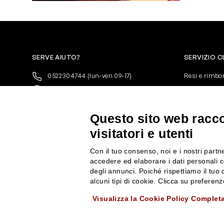
SERVE AIUTO?
SERVIZIO C
0522304744
(lun-ven 09-17)
Resi e rimbo
+39 3346440838
Pagamenti
servizioclienti@rossiprofumi.it
Spedizione
Condizioni ge
Questo sito web raccog
Privacy Polic
visitatori e utenti
10% di Sconto sul primo ordine!
*
Cookies
Iscriviti alla newsletter e rimani
Con il tuo consenso, noi e i nostri partne
aggiornato con le novità e le promozioni
accedere ed elaborare i dati personali c
Rossi Profumi.
degli annunci. Poiché rispettiamo il tuo d
*Il Buono non si applica su Articoli in
alcuni tipi di cookie. Clicca su prefere
Promozione
Visualizza la Cookie Policy Complet
Rossi Profumi Spa - Via Emilia Santo Stefano 9, 42121 Reggio Emilia - CF e 
ISCRIVITI ALLA NEWSLETTER