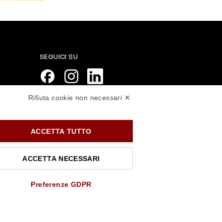
SEGUICI SU
Rifiuta cookie non necessari ✕
PAGAMENTI SICURI
ACCETTA TUTTO
ACCETTA NECESSARI
Preferenze GDPR
.rossiprofumi.it
- tutti i diritti riservati