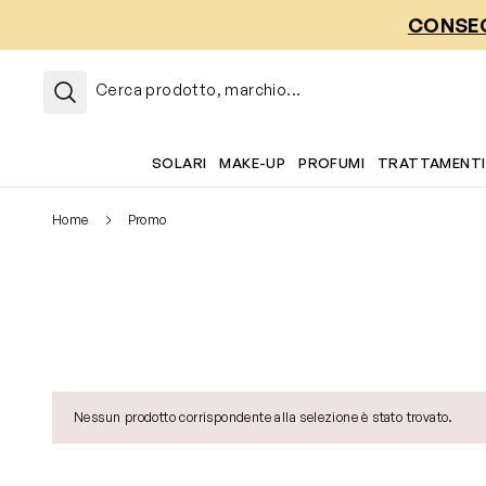
Salta al contenuto
CONSEG
Cerca prodotto, marchio...
SOLARI
MAKE-UP
PROFUMI
TRATTAMENTI
Home
Promo
Nessun prodotto corrispondente alla selezione è stato trovato.