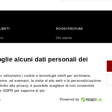
LIENTI
ROSSI PROFUMI
rsi
Chi siamo
Contattaci
Negozi
nerali di vendita
Attiva la Rossi Card
lie alcuni dati personali dei
y
Blog
Rossissima
r utilizziamo i cookie e tecnologie simili per archiviare,
Lavora con noi
ome, ad esempio, la visita al sito web o la personalizzazione
Segnalazione (Whistleblowing)
iritto alla privacy, è possibile scegliere di non consentire
nze GDPR per saperne di più.
a
Powered by
P.IVA 01351170350 - REA RE-179054 Cap.Soc. € 120.000,00 i.v. - PEC
rossiprofumi@pec