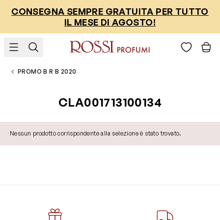
Salta al contenuto
CONSEGNA SEMPRE GRATUITA PER TUTTO
IL MESE DI AGOSTO!
PROMO B R B 2020
CLA001713100134
Nessun prodotto corrispondente alla selezione è stato trovato.