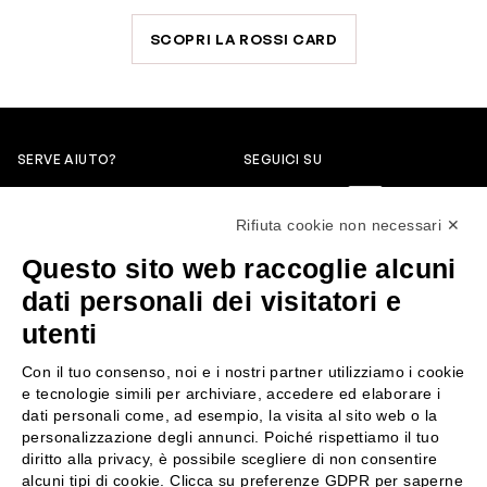
SCOPRI LA ROSSI CARD
SERVE AIUTO?
SEGUICI SU
0522304744
Rifiuta cookie non necessari ✕
+39 3346440838
Questo sito web raccoglie alcuni
servizioclienti@rossiprofumi.it
dati personali dei visitatori e
utenti
SERVIZIO CLIENTI
ROSSI PROFUMI
Con il tuo consenso, noi e i nostri partner utilizziamo i cookie
Resi e rimborsi
Chi siamo
e tecnologie simili per archiviare, accedere ed elaborare i
Pagamenti
Contattaci
dati personali come, ad esempio, la visita al sito web o la
personalizzazione degli annunci. Poiché rispettiamo il tuo
Spedizione
Negozi
diritto alla privacy, è possibile scegliere di non consentire
Condizioni generali di vendita
Attiva la Rossi Card
alcuni tipi di cookie. Clicca su preferenze GDPR per saperne