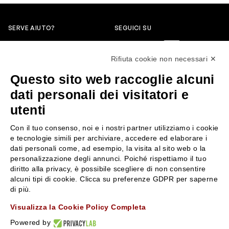
SERVE AIUTO?
SEGUICI SU
0522304744
Rifiuta cookie non necessari ✕
+39 3346440838
Questo sito web raccoglie alcuni
servizioclienti@rossiprofumi.it
dati personali dei visitatori e
utenti
SERVIZIO CLIENTI
ROSSI PROFUMI
Con il tuo consenso, noi e i nostri partner utilizziamo i cookie
Resi e rimborsi
Chi siamo
e tecnologie simili per archiviare, accedere ed elaborare i
Pagamenti
Contattaci
dati personali come, ad esempio, la visita al sito web o la
personalizzazione degli annunci. Poiché rispettiamo il tuo
Spedizione
Negozi
diritto alla privacy, è possibile scegliere di non consentire
Condizioni generali di vendita
Attiva la Rossi Card
alcuni tipi di cookie. Clicca su preferenze GDPR per saperne
Privacy Policy
Blog
di più.
Cookies
Rossissima
Visualizza la Cookie Policy Completa
Lavora con noi
Powered by
Segnalazione (Whistleblowing)