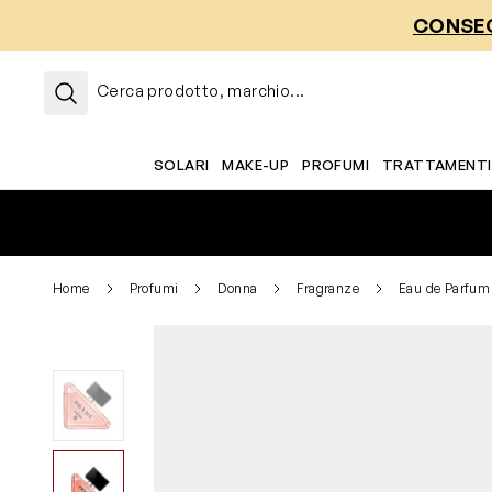
Salta al contenuto
CONSEG
Cerca prodotto, marchio...
SOLARI
MAKE-UP
PROFUMI
TRATTAMENTI
Home
Profumi
Donna
Fragranze
Eau de Parfum
View larger image
View larger image