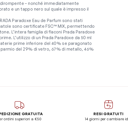
po dirompente – nonché immediatamente
orato e un tappo nero sul quale è impresso il
RADA Paradoxe Eau de Parfum sono stati
le scatole sono certificate FSC™ MIX, permettendo
tone. L’intera famiglia di flaconi Prada Paradoxe
 prime. L’utilizzo di un Prada Paradoxe da 50 ml
i materie prime inferiore del 40% se paragonato
isparmio del 29% di vetro, 67% di metallo, 46%
PEDIZIONE GRATUITA
RESI GRATUITI
er ordini superiori a €50
14 giorni per cambiare i