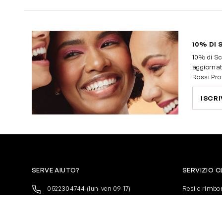
10% DI 
10% di Sc
aggiornat
Rossi Pro
ISCRI
SERVE AIUTO?
SERVIZIO C
0522304744
(lun-ven 09-17)
Resi e rimbo
+39 3346440838
Pagamenti
servizioclienti@rossiprofumi.it
Spedizione