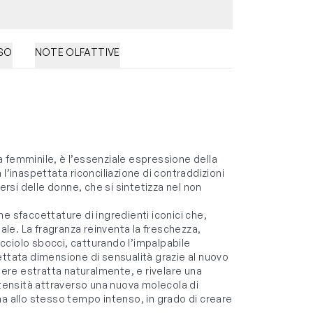
SO
NOTE OLFATTIVE
 femminile, è l’essenziale espressione della
l’inaspettata riconciliazione di contraddizioni
ersi delle donne, che si sintetizza nel non
e sfaccettature di ingredienti iconici che,
le. La fragranza reinventa la freschezza,
bocciolo sbocci, catturando l’impalpabile
ettata dimensione di sensualità grazie al nuovo
re estratta naturalmente, e rivelare una
ntensità attraverso una nuova molecola di
ma allo stesso tempo intenso, in grado di creare