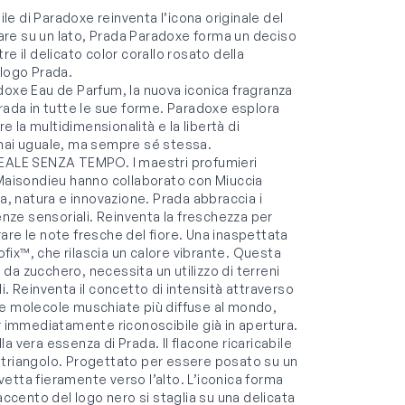
ile di Paradoxe reinventa l’icona originale del
giare su un lato, Prada Paradoxe forma un deciso
e il delicato color corallo rosato della
 logo Prada.
xe Eau de Parfum, la nuova iconica fragranza
Prada in tutte le sue forme. Paradoxe esplora
e la multidimensionalità e la libertà di
 mai uguale, ma sempre sé stessa.
E SENZA TEMPO. I maestri profumieri
aisondieu hanno collaborato con Miuccia
ia, natura e innovazione. Prada abbraccia i
enze sensoriali. Reinventa la freschezza per
are le note fresche del fiore. Una inaspettata
ofix™, che rilascia un calore vibrante. Questa
da zucchero, necessita un utilizzo di terreni
ali. Reinventa il concetto di intensità attraverso
le molecole muschiate più diffuse al mondo,
r immediatamente riconoscibile già in apertura.
era essenza di Prada. Il flacone ricaricabile
 a triangolo. Progettato per essere posato su un
etta fieramente verso l’alto. L’iconica forma
accento del logo nero si staglia su una delicata