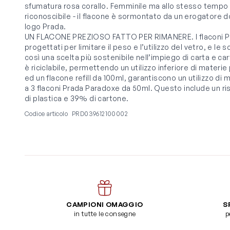
sfumatura rosa corallo. Femminile ma allo stesso tem
riconoscibile - il flacone è sormontato da un erogatore d
logo Prada.
UN FLACONE PREZIOSO FATTO PER RIMANERE. I flaconi P
progettati per limitare il peso e l’utilizzo del vetro, e 
così una scelta più sostenibile nell’impiego di carta e car
è riciclabile, permettendo un utilizzo inferiore di materie
ed un flacone refill da 100ml, garantiscono un utilizzo d
a 3 flaconi Prada Paradoxe da 50ml. Questo include un r
di plastica e 39% di cartone.
Codice articolo
PRD039612100002
CAMPIONI OMAGGIO
S
in tutte le consegne
p