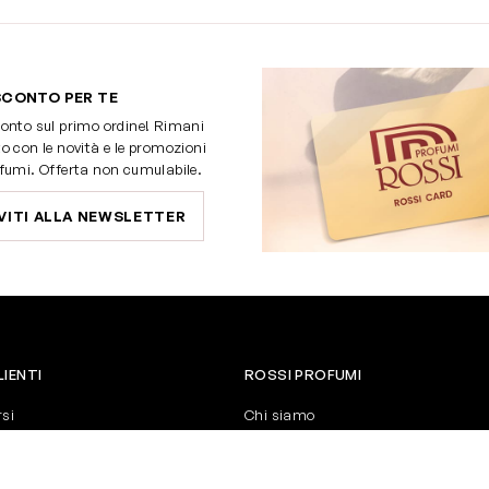
SCONTO PER TE
onto sul primo ordine! Rimani
o con le novità e le promozioni
fumi. Offerta non cumulabile.
VITI ALLA NEWSLETTER
LIENTI
ROSSI PROFUMI
rsi
Chi siamo
Contattaci
Negozi