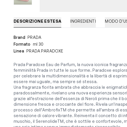
DESCRIZIONE ESTESA
INGREDIENTI
MODO D'U
Brand
PRADA
Formato
ml 30
Linea
PRADA PARADOXE
Prada Paradoxe Eau de Parfum, la nuova iconica fragranza
femminilità Prada in tutte le sue forme. Paradoxe esplora 
per celebrare la multidimensionalità e la libertà di esprim
essere mai uguale, ma sempre sé stessa.
Una fragranza fiorita ambrata che abbraccia le enigmatich
paradossalmente, rivelano una nuova esperienza sensoria
grazie all’estrazione dell’essenza di Neroli prima che il 
dimensione fresca e croccante del fiore. Rivela un’inasp
processo dell’AmbrofixTM che permette all’ambra di esse
sensazione di calore vibrante. Reinventa il concetto di i
muschio, il SerenolideTM, che è sottile e confortevole, 
una scia intima seppur immediatamente riconoscibile.