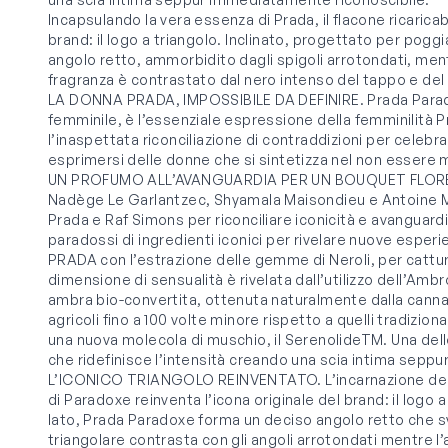
Incapsulando la vera essenza di Prada, il flacone ricaricab
brand: il logo a triangolo. Inclinato, progettato per pog
angolo retto, ammorbidito dagli spigoli arrotondati, mentr
fragranza è contrastato dal nero intenso del tappo e del
LA DONNA PRADA, IMPOSSIBILE DA DEFINIRE. Prada Parado
femminile, è l’essenziale espressione della femminilità 
l’inaspettata riconciliazione di contraddizioni per celebrar
esprimersi delle donne che si sintetizza nel non essere
UN PROFUMO ALL’AVANGUARDIA PER UN BOUQUET FLOREAL
Nadège Le Garlantzec, Shyamala Maisondieu e Antoine M
Prada e Raf Simons per riconciliare iconicità e avanguard
paradossi di ingredienti iconici per rivelare nuove esperi
PRADA con l’estrazione delle gemme di Neroli, per cattur
dimensione di sensualità è rivelata dall’utilizzo dell’Ambr
ambra bio-convertita, ottenuta naturalmente dalla canna 
agricoli fino a 100 volte minore rispetto a quelli tradizion
una nuova molecola di muschio, il SerenolideTM. Una del
che ridefinisce l’intensità creando una scia intima seppu
L’ICONICO TRIANGOLO REINVENTATO. L’incarnazione della v
di Paradoxe reinventa l’icona originale del brand: il logo
lato, Prada Paradoxe forma un deciso angolo retto che sv
triangolare contrasta con gli angoli arrotondati mentre l’