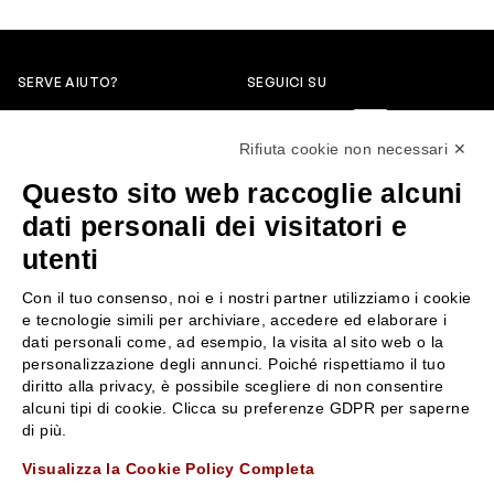
SERVE AIUTO?
SEGUICI SU
0522304744
Rifiuta cookie non necessari ✕
+39 3346440838
Questo sito web raccoglie alcuni
servizioclienti@rossiprofumi.it
dati personali dei visitatori e
utenti
SERVIZIO CLIENTI
ROSSI PROFUMI
Con il tuo consenso, noi e i nostri partner utilizziamo i cookie
Resi e rimborsi
Chi siamo
e tecnologie simili per archiviare, accedere ed elaborare i
Pagamenti
Contattaci
dati personali come, ad esempio, la visita al sito web o la
personalizzazione degli annunci. Poiché rispettiamo il tuo
Spedizione
Negozi
diritto alla privacy, è possibile scegliere di non consentire
Condizioni generali di vendita
Attiva la Rossi Card
alcuni tipi di cookie. Clicca su preferenze GDPR per saperne
Privacy Policy
Blog
di più.
Cookies
Rossissima
Visualizza la Cookie Policy Completa
Lavora con noi