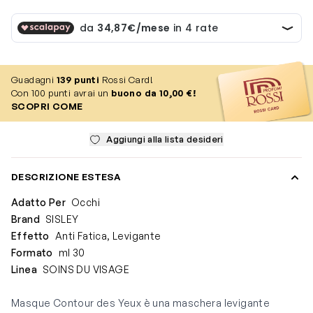
Guadagni
139
punti
Rossi Card!
Con 100 punti avrai un
buono da 10,00 €!
SCOPRI COME
Aggiungi alla lista desideri
DESCRIZIONE ESTESA
Adatto Per
Occhi
Brand
SISLEY
Effetto
Anti Fatica, Levigante
Formato
ml 30
Linea
SOINS DU VISAGE
Masque Contour des Yeux è una maschera levigante