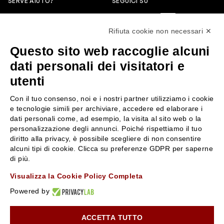
SERVE AIUTO?
SEGUICI SU
0522304744
Rifiuta cookie non necessari ✕
+39 3346440838
Questo sito web raccoglie alcuni
servizioclienti@rossiprofumi.it
dati personali dei visitatori e
utenti
SERVIZIO CLIENTI
ROSSI PROFUMI
Con il tuo consenso, noi e i nostri partner utilizziamo i cookie
Resi e rimborsi
Chi siamo
e tecnologie simili per archiviare, accedere ed elaborare i
Pagamenti
Contattaci
dati personali come, ad esempio, la visita al sito web o la
personalizzazione degli annunci. Poiché rispettiamo il tuo
Spedizione
Negozi
diritto alla privacy, è possibile scegliere di non consentire
Condizioni generali di vendita
Attiva la Rossi Card
alcuni tipi di cookie. Clicca su preferenze GDPR per saperne
Privacy Policy
Blog
di più.
Cookies
Rossissima
Visualizza la Cookie Policy Completa
Lavora con noi
Powered by
Segnalazione (Whistleblowing)
ACCETTA TUTTO
10% di Sconto sul primo ordine!
*