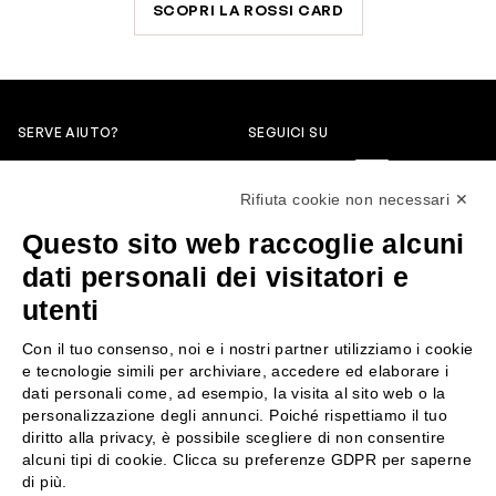
SCOPRI LA ROSSI CARD
SERVE AIUTO?
SEGUICI SU
0522304744
Rifiuta cookie non necessari ✕
+39 3346440838
Questo sito web raccoglie alcuni
servizioclienti@rossiprofumi.it
dati personali dei visitatori e
utenti
SERVIZIO CLIENTI
ROSSI PROFUMI
Con il tuo consenso, noi e i nostri partner utilizziamo i cookie
Resi e rimborsi
Chi siamo
e tecnologie simili per archiviare, accedere ed elaborare i
Pagamenti
Contattaci
dati personali come, ad esempio, la visita al sito web o la
personalizzazione degli annunci. Poiché rispettiamo il tuo
Spedizione
Negozi
diritto alla privacy, è possibile scegliere di non consentire
Condizioni generali di vendita
Attiva la Rossi Card
alcuni tipi di cookie. Clicca su preferenze GDPR per saperne
Privacy Policy
Blog
di più.