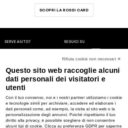
SCOPRI LA ROSSI CARD
SERVE AIUTO?
SEGUICI SU
0522304744
Rifiuta cookie non necessari ✕
+39 3346440838
Questo sito web raccoglie alcuni
servizioclienti@rossiprofumi.it
dati personali dei visitatori e
utenti
SERVIZIO CLIENTI
ROSSI PROFUMI
Con il tuo consenso, noi e i nostri partner utilizziamo i cookie
Resi e rimborsi
Chi siamo
e tecnologie simili per archiviare, accedere ed elaborare i
Pagamenti
Contattaci
dati personali come, ad esempio, la visita al sito web o la
personalizzazione degli annunci. Poiché rispettiamo il tuo
Spedizione
Negozi
diritto alla privacy, è possibile scegliere di non consentire
Condizioni generali di vendita
Attiva la Rossi Card
alcuni tipi di cookie. Clicca su preferenze GDPR per saperne