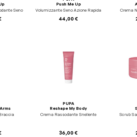
Up
Push Me Up
A
odante Seno
Volumizzante Seno Azione Rapida
€
44,00 €
PUPA
 Arms
Reshape My Body
Braccia
Crema Rassodante Snellente
Scrub Sa
€
36,00 €