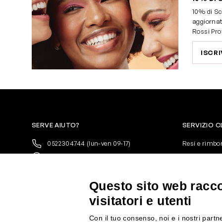
10% di Sc
aggiornat
Rossi Pro
ISCRI
SERVE AIUTO?
SERVIZIO C
0522304744
(lun-ven 09-17)
Resi e rimbo
+39 3346440838
Pagamenti
servizioclienti@rossiprofumi.it
Spedizione
Condizioni ge
Questo sito web raccog
Privacy Polic
visitatori e utenti
10% di Sconto sul primo ordine!
*
Cookies
Iscriviti alla newsletter e rimani
Con il tuo consenso, noi e i nostri partne