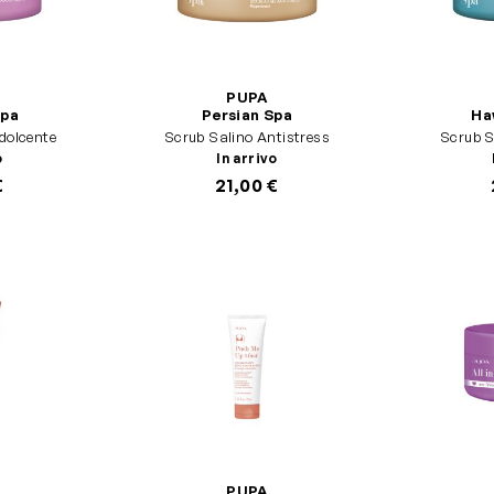
PUPA
Spa
Persian Spa
Ha
dolcente
Scrub Salino Antistress
o
In arrivo
€
21,00 €
PUPA