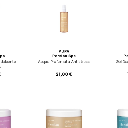
PUPA
Spa
Persian Spa
Pe
dolcente
Acqua Profumata Antistress
Gel Do
o
€
21,00 €