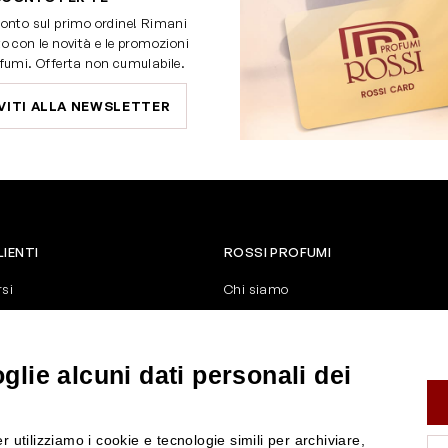
onto sul primo ordine! Rimani
o con le novità e le promozioni
fumi. Offerta non cumulabile.
VITI ALLA NEWSLETTER
LIENTI
ROSSI PROFUMI
rsi
Chi siamo
Contattaci
Negozi
nerali di vendita
Attiva la Rossi Card
lie alcuni dati personali dei
y
Blog
Rossissima
r utilizziamo i cookie e tecnologie simili per archiviare,
Lavora con noi