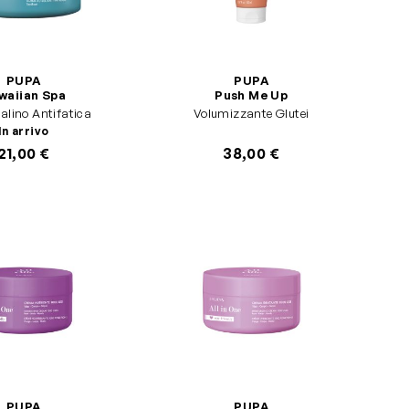
PUPA
PUPA
waiian Spa
Push Me Up
Scrub Salino Antifatica
Volumizzante Glutei
In arrivo
21,00 €
38,00 €
PUPA
PUPA