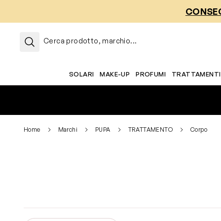
Salta al contenuto
CONSEG
Cerca prodotto, marchio...
SOLARI
MAKE-UP
PROFUMI
TRATTAMENTI
Home
Marchi
PUPA
TRATTAMENTO
Corpo