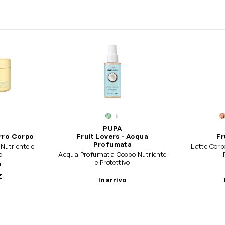
PUPA
urro Corpo
Fruit Lovers - Acqua
Fr
Profumata
Nutriente e
Latte Corp
o
Acqua Profumata Cocco Nutriente
e Protettivo
o
€
In arrivo