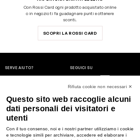
Con Rossi Card ogni prodotto acquistato online
o in negozio ti fa guadagnare punti e ottenere
sconti.
SCOPRI LA ROSSI CARD
SERVE AIUTO?
SEGUICI SU
0522304744
Rifiuta cookie non necessari ✕
+39 3346440838
Questo sito web raccoglie alcuni
servizioclienti@rossiprofumi.it
dati personali dei visitatori e
utenti
SERVIZIO CLIENTI
ROSSI PROFUMI
Con il tuo consenso, noi e i nostri partner utilizziamo i cookie
Resi e rimborsi
Chi siamo
e tecnologie simili per archiviare, accedere ed elaborare i