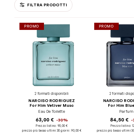
FILTRA PRODOTTI
Passa all'elenco prodotti
PROMO
PROMO
2 formati disponibili
2 formati dispo
NARCISO RODRIGUEZ
NARCISO ROD
For Him Vetiver Musc
For Him Blue
Eau De Toilette
Parfum
63,00 €
84,50 €
-30%
Prezzo listino:
90,00 €
Prezzo listino:
1
prezzo più basso ultimi 30 giorni
:
90,00 €
prezzo più basso ultimi 3