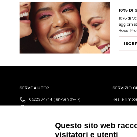
10% DI 
10% di Sc
aggiornat
Rossi Pro
ISCRI
SERVE AIUTO?
SERVIZIO C
0522304744
(lun-ven 09-17)
Resi e rimbo
+39 3346440838
Pagamenti
servizioclienti@rossiprofumi.it
Spedizione
Condizioni ge
Questo sito web raccog
Privacy Polic
visitatori e utenti