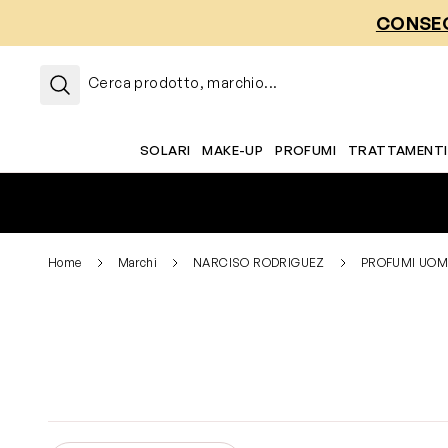
Salta al contenuto
CONSEG
Cerca prodotto, marchio...
SOLARI
MAKE-UP
PROFUMI
TRATTAMENTI
Home
Marchi
NARCISO RODRIGUEZ
PROFUMI UO