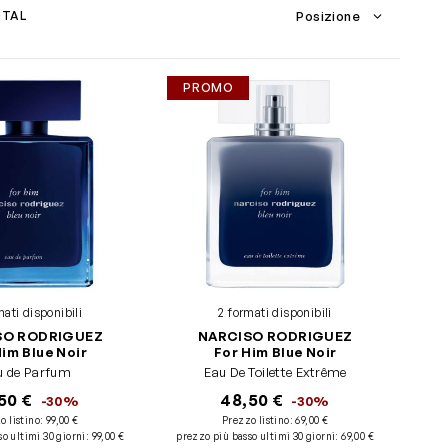
NTAL
PROMO
mati disponibili
2 formati disponibili
SO RODRIGUEZ
NARCISO RODRIGUEZ
Him Blue Noir
For Him Blue Noir
u de Parfum
Eau De Toilette Extrême
50 €
48,50 €
-30%
-30%
o listino:
99,00 €
Prezzo listino:
69,00 €
o ultimi 30 giorni
:
99,00 €
prezzo più basso ultimi 30 giorni
:
69,00 €