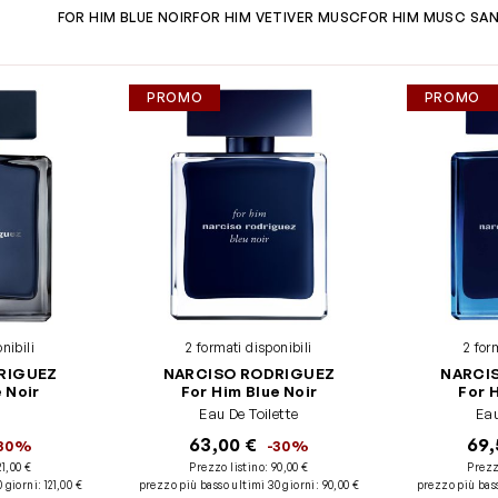
FOR HIM BLUE NOIR
FOR HIM VETIVER MUSC
FOR HIM MUSC SA
PROMO
PROMO
nibili
2 formati disponibili
2 for
RIGUEZ
NARCISO RODRIGUEZ
NARCI
 Noir
For Him Blue Noir
For 
Eau De Toilette
Ea
63,00 €
69,
-30%
-30%
21,00 €
Prezzo listino:
90,00 €
Prezz
0 giorni
:
121,00 €
prezzo più basso ultimi 30 giorni
:
90,00 €
prezzo più bass