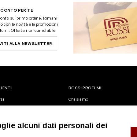
SCONTO PER TE
onto sul primo ordine! Rimani
o con le novità e le promozioni
fumi. Offerta non cumulabile.
VITI ALLA NEWSLETTER
LIENTI
ROSSI PROFUMI
rsi
Chi siamo
Contattaci
Negozi
nerali di vendita
Attiva la Rossi Card
lie alcuni dati personali dei
y
Blog