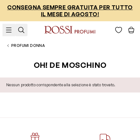
Salta al contenuto
CONSEGNA SEMPRE GRATUITA PER TUTTO
IL MESE DI AGOSTO!
PROFUMI DONNA
OH! DE MOSCHINO
Nessun prodotto corrispondente alla selezione è stato trovato.