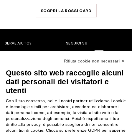
SCOPRI LA ROSSI CARD
SERVE AIUTO?
SEGUICI SU
0522304744
Rifiuta cookie non necessari ✕
+39 3346440838
Questo sito web raccoglie alcuni
servizioclienti@rossiprofumi.it
dati personali dei visitatori e
utenti
SERVIZIO CLIENTI
ROSSI PROFUMI
Con il tuo consenso, noi e i nostri partner utilizziamo i cookie
Resi e rimborsi
Chi siamo
e tecnologie simili per archiviare, accedere ed elaborare i
Pagamenti
Contattaci
dati personali come, ad esempio, la visita al sito web o la
personalizzazione degli annunci. Poiché rispettiamo il tuo
Spedizione
Negozi
diritto alla privacy, è possibile scegliere di non consentire
Condizioni generali di vendita
Attiva la Rossi Card
alcuni tipi di cookie. Clicca su preferenze GDPR per saperne