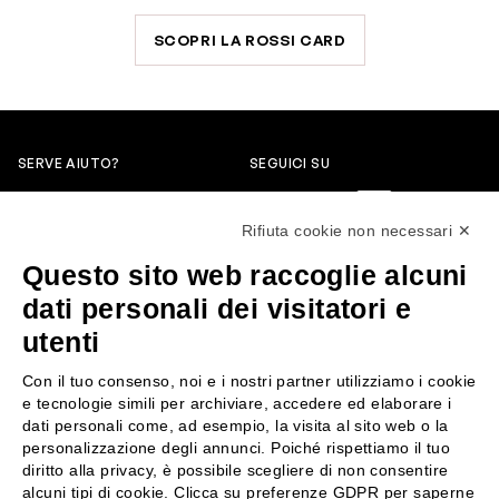
SCOPRI LA ROSSI CARD
SERVE AIUTO?
SEGUICI SU
0522304744
Rifiuta cookie non necessari ✕
+39 3346440838
Questo sito web raccoglie alcuni
servizioclienti@rossiprofumi.it
dati personali dei visitatori e
utenti
SERVIZIO CLIENTI
ROSSI PROFUMI
Con il tuo consenso, noi e i nostri partner utilizziamo i cookie
Resi e rimborsi
Chi siamo
e tecnologie simili per archiviare, accedere ed elaborare i
Pagamenti
Contattaci
dati personali come, ad esempio, la visita al sito web o la
personalizzazione degli annunci. Poiché rispettiamo il tuo
Spedizione
Negozi
diritto alla privacy, è possibile scegliere di non consentire
Condizioni generali di vendita
Attiva la Rossi Card
alcuni tipi di cookie. Clicca su preferenze GDPR per saperne