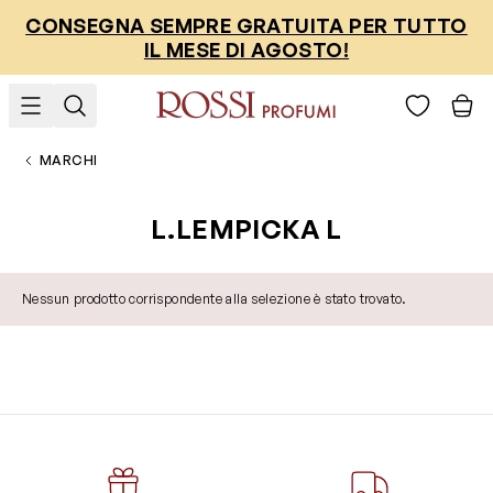
Salta al contenuto
CONSEGNA SEMPRE GRATUITA PER TUTTO
IL MESE DI AGOSTO!
MARCHI
L.LEMPICKA L
Nessun prodotto corrispondente alla selezione è stato trovato.