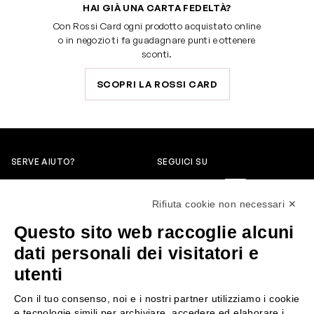
HAI GIÀ UNA CARTA FEDELTÀ?
Con Rossi Card ogni prodotto acquistato online
o in negozio ti fa guadagnare punti e ottenere
sconti.
SCOPRI LA ROSSI CARD
SERVE AIUTO?
SEGUICI SU
0522304744
Rifiuta cookie non necessari ✕
+39 3346440838
Questo sito web raccoglie alcuni
servizioclienti@rossiprofumi.it
dati personali dei visitatori e
utenti
SERVIZIO CLIENTI
ROSSI PROFUMI
Con il tuo consenso, noi e i nostri partner utilizziamo i cookie
Resi e rimborsi
Chi siamo
e tecnologie simili per archiviare, accedere ed elaborare i