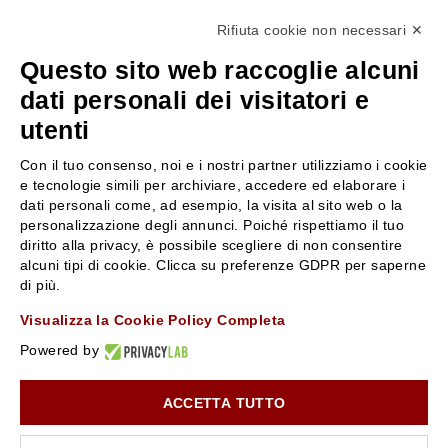
0522304744
Rifiuta cookie non necessari ✕
+39 3346440838
Questo sito web raccoglie alcuni
servizioclienti@rossiprofumi.it
dati personali dei visitatori e
utenti
SERVIZIO CLIENTI
ROSSI PROFUMI
Con il tuo consenso, noi e i nostri partner utilizziamo i cookie
Resi e rimborsi
Chi siamo
e tecnologie simili per archiviare, accedere ed elaborare i
Pagamenti
Contattaci
dati personali come, ad esempio, la visita al sito web o la
personalizzazione degli annunci. Poiché rispettiamo il tuo
Spedizione
Negozi
diritto alla privacy, è possibile scegliere di non consentire
Condizioni generali di vendita
Attiva la Rossi Card
alcuni tipi di cookie. Clicca su preferenze GDPR per saperne
Privacy Policy
Blog
di più.
Cookies
Rossissima
Visualizza la Cookie Policy Completa
Lavora con noi
Powered by
Segnalazione (Whistleblowing)
ACCETTA TUTTO
10% di Sconto sul primo ordine!
*
Iscriviti alla newsletter e rimani aggiornato con le novità e
le promozioni Rossi Profumi.