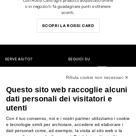
Con Rossi Card ogni prodotto acquistato online
o in negozio ti fa guadagnare punti e ottenere
sconti.
SCOPRI LA ROSSI CARD
SERVE AIUTO?
SEGUICI SU
0522304744
Rifiuta cookie non necessari ✕
+39 3346440838
Questo sito web raccoglie alcuni
servizioclienti@rossiprofumi.it
dati personali dei visitatori e
utenti
SERVIZIO CLIENTI
ROSSI PROFUMI
Con il tuo consenso, noi e i nostri partner utilizziamo i cookie
Resi e rimborsi
Chi siamo
e tecnologie simili per archiviare, accedere ed elaborare i
Pagamenti
Contattaci
dati personali come, ad esempio, la visita al sito web o la