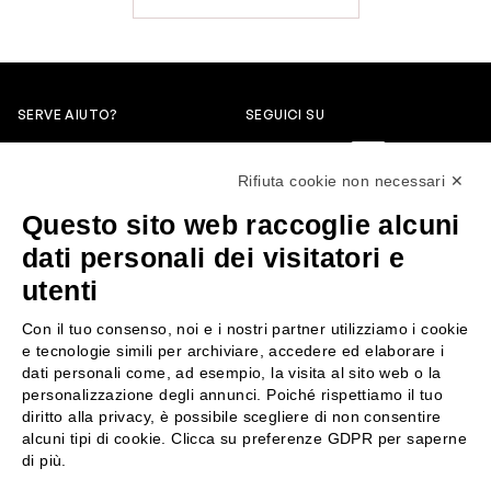
SERVE AIUTO?
SEGUICI SU
0522304744
Rifiuta cookie non necessari ✕
+39 3346440838
Questo sito web raccoglie alcuni
servizioclienti@rossiprofumi.it
dati personali dei visitatori e
utenti
SERVIZIO CLIENTI
ROSSI PROFUMI
Con il tuo consenso, noi e i nostri partner utilizziamo i cookie
Resi e rimborsi
Chi siamo
e tecnologie simili per archiviare, accedere ed elaborare i
Pagamenti
Contattaci
dati personali come, ad esempio, la visita al sito web o la
personalizzazione degli annunci. Poiché rispettiamo il tuo
Spedizione
Negozi
diritto alla privacy, è possibile scegliere di non consentire
Condizioni generali di vendita
Attiva la Rossi Card
alcuni tipi di cookie. Clicca su preferenze GDPR per saperne
Privacy Policy
Blog
di più.
Cookies
Rossissima