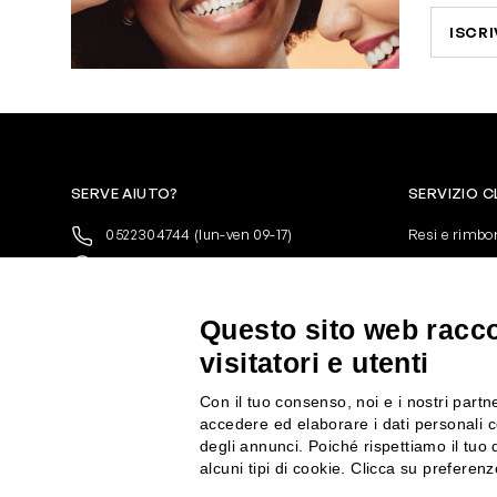
ISCRI
SERVE AIUTO?
SERVIZIO C
0522304744
(lun-ven 09-17)
Resi e rimbo
+39 3346440838
Pagamenti
servizioclienti@rossiprofumi.it
Spedizione
Condizioni ge
Questo sito web raccog
Privacy Polic
visitatori e utenti
10% di Sconto sul primo ordine!
*
Cookies
Iscriviti alla newsletter e rimani
Con il tuo consenso, noi e i nostri partne
aggiornato con le novità e le promozioni
accedere ed elaborare i dati personali c
Rossi Profumi.
degli annunci. Poiché rispettiamo il tuo d
*Il Buono non si applica su Articoli in
alcuni tipi di cookie. Clicca su prefere
Promozione