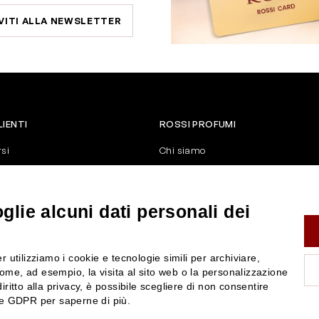
VITI ALLA NEWSLETTER
LIENTI
ROSSI PROFUMI
rsi
Chi siamo
Contattaci
Negozi
nerali di vendita
Attiva la Rossi Card
lie alcuni dati personali dei
y
Blog
Rossissima
r utilizziamo i cookie e tecnologie simili per archiviare,
Lavora con noi
ome, ad esempio, la visita al sito web o la personalizzazione
Segnalazione (Whistleblowing)
iritto alla privacy, è possibile scegliere di non consentire
nze GDPR per saperne di più.