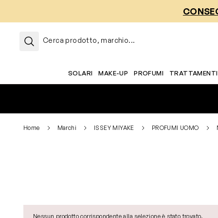
Salta al contenuto
CONSEG
Cerca prodotto, marchio...
SOLARI
MAKE-UP
PROFUMI
TRATTAMENTI
Home
Marchi
ISSEY MIYAKE
PROFUMI UOMO
Nessun prodotto corrispondente alla selezione è stato trovato.