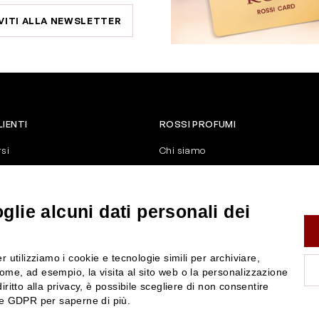
VITI ALLA NEWSLETTER
LIENTI
ROSSI PROFUMI
rsi
Chi siamo
Contattaci
Negozi
nerali di vendita
Attiva la Rossi Card
lie alcuni dati personali dei
y
Blog
Rossissima
r utilizziamo i cookie e tecnologie simili per archiviare,
Lavora con noi
ome, ad esempio, la visita al sito web o la personalizzazione
Segnalazione (Whistleblowing)
iritto alla privacy, è possibile scegliere di non consentire
nze GDPR per saperne di più.