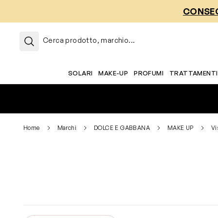
Salta al contenuto
CONSEG
Cerca prodotto, marchio...
SOLARI
MAKE-UP
PROFUMI
TRATTAMENTI
Home
Marchi
DOLCE E GABBANA
MAKE UP
Vi