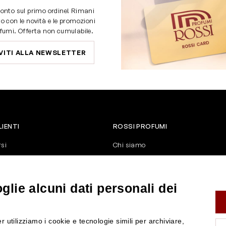
onto sul primo ordine! Rimani
o con le novità e le promozioni
fumi. Offerta non cumulabile.
VITI ALLA NEWSLETTER
LIENTI
ROSSI PROFUMI
rsi
Chi siamo
Contattaci
Negozi
nerali di vendita
Attiva la Rossi Card
lie alcuni dati personali dei
y
Blog
Rossissima
r utilizziamo i cookie e tecnologie simili per archiviare,
Lavora con noi