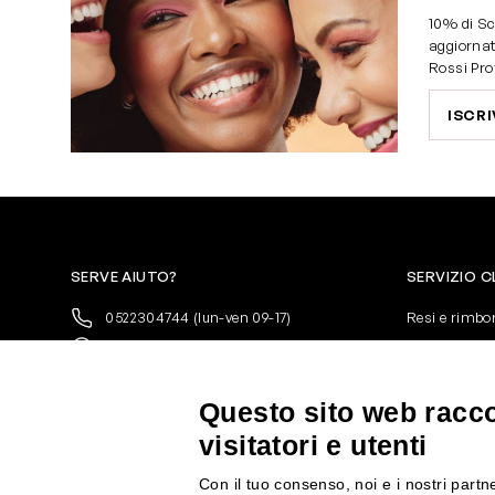
10% di Sc
aggiornat
Rossi Pro
ISCRI
SERVE AIUTO?
SERVIZIO C
0522304744
(lun-ven 09-17)
Resi e rimbo
+39 3346440838
Pagamenti
servizioclienti@rossiprofumi.it
Spedizione
Condizioni ge
Questo sito web raccog
Privacy Polic
visitatori e utenti
10% di Sconto sul primo ordine!
*
Cookies
Iscriviti alla newsletter e rimani
Con il tuo consenso, noi e i nostri partne