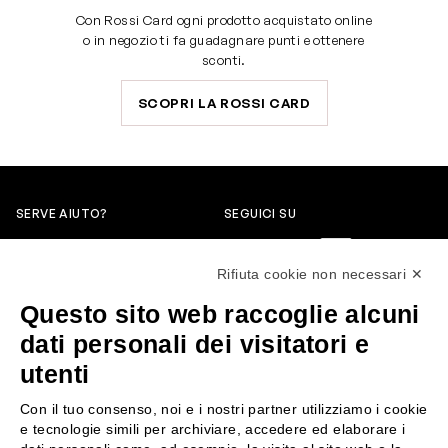
Con Rossi Card ogni prodotto acquistato online
o in negozio ti fa guadagnare punti e ottenere
sconti.
SCOPRI LA ROSSI CARD
SERVE AIUTO?
SEGUICI SU
0522304744
Rifiuta cookie non necessari ✕
+39 3346440838
Questo sito web raccoglie alcuni
servizioclienti@rossiprofumi.it
dati personali dei visitatori e
utenti
SERVIZIO CLIENTI
ROSSI PROFUMI
Con il tuo consenso, noi e i nostri partner utilizziamo i cookie
Resi e rimborsi
Chi siamo
e tecnologie simili per archiviare, accedere ed elaborare i
Pagamenti
Contattaci