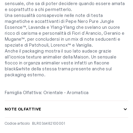
sensuale, che sa di poter decidere quando essere amata
e soprattutto a chi permetterlo.
Una sensualità consapevole nelle note di testa
magnetiche e accattivanti di Pepe Nero Pure Jungle
Essence™, Lavanda e Ylang-Ylang che svelano un cuore
ricco di carisma e personalità di Fiori d'Arancio, Geranio e
Mugane™, per concludersi in un mix di note seducenti e
speziate di Patchouli, Lorenox™ e Vaniglia.
Anche il packaging mostra il suo lato audace grazie
all'iconica texture animalier della Maison. Un sensuale
fiocco in organza animalier veste infatti un flacone
black&white della stessa trama presente anche sul
packaging esterno.
Famiglia Olfattiva: Orientale - Aromatica
NOTE OLFATTIVE
Codice articolo
BLR036482100001