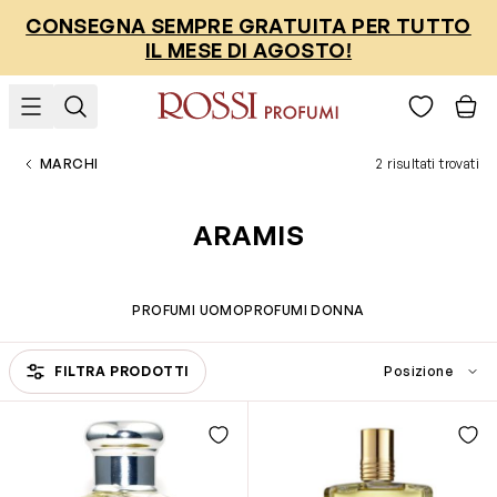
Salta al contenuto
CONSEGNA SEMPRE GRATUITA PER TUTTO
IL MESE DI AGOSTO!
MARCHI
2 risultati trovati
ARAMIS
PROFUMI UOMO
PROFUMI DONNA
Passa all'elenco prodotti
FILTRA PRODOTTI