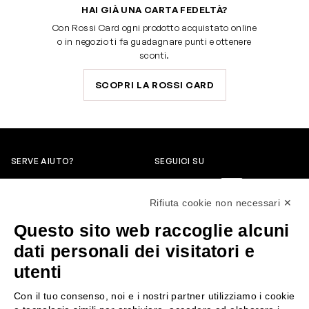
HAI GIÀ UNA CARTA FEDELTÀ?
Con Rossi Card ogni prodotto acquistato online
o in negozio ti fa guadagnare punti e ottenere
sconti.
SCOPRI LA ROSSI CARD
SERVE AIUTO?
SEGUICI SU
0522304744
Rifiuta cookie non necessari ✕
+39 3346440838
Questo sito web raccoglie alcuni
servizioclienti@rossiprofumi.it
dati personali dei visitatori e
utenti
SERVIZIO CLIENTI
ROSSI PROFUMI
Con il tuo consenso, noi e i nostri partner utilizziamo i cookie
Resi e rimborsi
Chi siamo