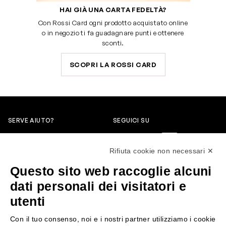
HAI GIÀ UNA CARTA FEDELTÀ?
Con Rossi Card ogni prodotto acquistato online
o in negozio ti fa guadagnare punti e ottenere
sconti.
SCOPRI LA ROSSI CARD
SERVE AIUTO?
SEGUICI SU
0522304744
Rifiuta cookie non necessari ✕
+39 3346440838
Questo sito web raccoglie alcuni
servizioclienti@rossiprofumi.it
dati personali dei visitatori e
utenti
SERVIZIO CLIENTI
ROSSI PROFUMI
Con il tuo consenso, noi e i nostri partner utilizziamo i cookie
Resi e rimborsi
Chi siamo