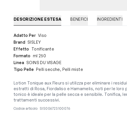
DESCRIZIONE ESTESA
BENEFICI
INGREDIENTI
Adatto Per
Viso
Brand
SISLEY
Effetto
Tonificante
Formato
ml 250
Linea
SOINS DU VISAGE
Tipo Pelle
Pelli secche, Pelli miste
Lotion Tonique aux Fleurs si utilizza per eliminare i resid
estratti di Rosa, Fiordaliso e Hamamelis, noti per le lor
tonico è ideale per la pelle secca e sensibile. Tonifica, le
trattamenti successivi.
Codice articolo
SIS006723100076