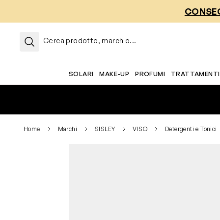
Salta al contenuto
CONSEG
Cerca prodotto, marchio...
SOLARI
MAKE-UP
PROFUMI
TRATTAMENTI
Home
Marchi
SISLEY
VISO
Detergenti e Tonici