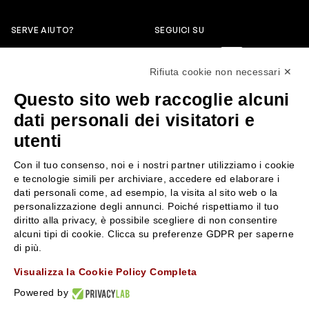
SERVE AIUTO?
SEGUICI SU
0522304744
Rifiuta cookie non necessari ✕
+39 3346440838
Questo sito web raccoglie alcuni
servizioclienti@rossiprofumi.it
dati personali dei visitatori e
utenti
SERVIZIO CLIENTI
ROSSI PROFUMI
Con il tuo consenso, noi e i nostri partner utilizziamo i cookie
Resi e rimborsi
Chi siamo
e tecnologie simili per archiviare, accedere ed elaborare i
Pagamenti
Contattaci
dati personali come, ad esempio, la visita al sito web o la
personalizzazione degli annunci. Poiché rispettiamo il tuo
Spedizione
Negozi
diritto alla privacy, è possibile scegliere di non consentire
Condizioni generali di vendita
Attiva la Rossi Card
alcuni tipi di cookie. Clicca su preferenze GDPR per saperne
Privacy Policy
Blog
di più.
Cookies
Rossissima
Visualizza la Cookie Policy Completa
Lavora con noi
Powered by
Segnalazione (Whistleblowing)