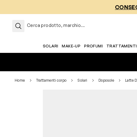
Salta al contenuto
CONSEG
Cerca prodotto, marchio...
SOLARI
MAKE-UP
PROFUMI
TRATTAMENTI
Home
Trattamenti corpo
Solari
Doposole
Latte 