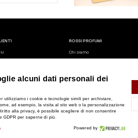
LIENTI
ROSSI PROFUMI
rsi
Chi siamo
Contattaci
Negozi
nerali di vendita
Attiva la Rossi Card
lie alcuni dati personali dei
y
Blog
Rossissima
r utilizziamo i cookie e tecnologie simili per archiviare,
Lavora con noi
ome, ad esempio, la visita al sito web o la personalizzazione
Segnalazione (Whistleblowing)
iritto alla privacy, è possibile scegliere di non consentire
nze GDPR per saperne di più.
a
Powered by
P.IVA 01351170350 - REA RE-179054 Cap.Soc. € 120.000,00 i.v. - PEC
rossiprofumi@pec