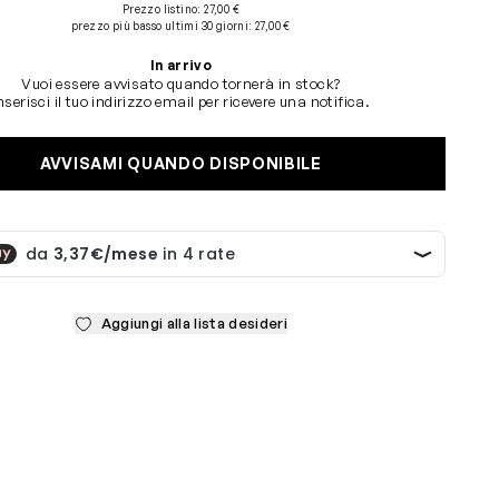
Prezzo listino:
27,00 €
prezzo più basso ultimi 30 giorni
:
27,00 €
In arrivo
Vuoi essere avvisato quando tornerà in stock?
nserisci il tuo indirizzo email per ricevere una notifica.
AVVISAMI QUANDO DISPONIBILE
Aggiungi alla lista desideri