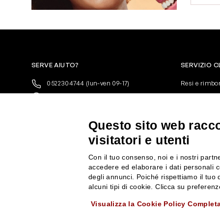
SERVE AIUTO?
SERVIZIO C
0522304744
(lun-ven 09-17)
Resi e rimbo
+39 3346440838
Pagamenti
servizioclienti@rossiprofumi.it
Spedizione
Condizioni ge
Questo sito web raccog
Privacy Polic
visitatori e utenti
10% di Sconto sul primo ordine!
*
Cookies
Iscriviti alla newsletter e rimani
Con il tuo consenso, noi e i nostri partne
aggiornato con le novità e le promozioni
accedere ed elaborare i dati personali c
Rossi Profumi.
degli annunci. Poiché rispettiamo il tuo d
*Il Buono non si applica su Articoli in
alcuni tipi di cookie. Clicca su prefere
Promozione
Visualizza la Cookie Policy Complet
Rossi Profumi Spa - Via Emilia Santo Stefano 9, 42121 Reggio Emilia - CF e 
ISCRIVITI ALLA NEWSLETTER