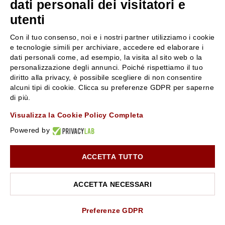
dati personali dei visitatori e
utenti
SERVIZIO CLIENTI
ROSSI PROFUMI
Con il tuo consenso, noi e i nostri partner utilizziamo i cookie
Resi e rimborsi
Chi siamo
e tecnologie simili per archiviare, accedere ed elaborare i
Pagamenti
Contattaci
dati personali come, ad esempio, la visita al sito web o la
personalizzazione degli annunci. Poiché rispettiamo il tuo
Spedizione
Negozi
diritto alla privacy, è possibile scegliere di non consentire
Condizioni generali di vendita
Attiva la Rossi Card
alcuni tipi di cookie. Clicca su preferenze GDPR per saperne
Privacy Policy
Blog
di più.
Cookies
Rossissima
Visualizza la Cookie Policy Completa
Lavora con noi
Powered by
Segnalazione (Whistleblowing)
ACCETTA TUTTO
10% di Sconto sul primo ordine!
*
Iscriviti alla newsletter e rimani aggiornato con le novità e
le promozioni Rossi Profumi.
ACCETTA NECESSARI
*Il Buono non si applica su Articoli in Promozione
Rossi Profumi Spa - Via Emilia Santo Stefano 9, 42121 Reggio Emilia - CF e
P.IVA 01351170350 - REA RE-179054 Cap.Soc. € 120.000,00 i.v. - PEC
rossiprofumi@pec.rossiprofumi.it
- tutti i diritti riservati
ISCRIVITI ALLA NEWSLETTER
Preferenze GDPR