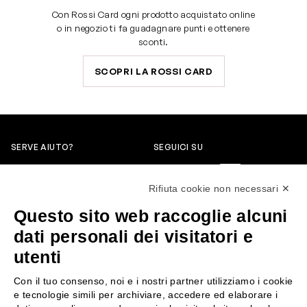
Con Rossi Card ogni prodotto acquistato online
o in negozio ti fa guadagnare punti e ottenere
sconti.
SCOPRI LA ROSSI CARD
SERVE AIUTO?
SEGUICI SU
0522304744
Rifiuta cookie non necessari ✕
+39 3346440838
Questo sito web raccoglie alcuni
servizioclienti@rossiprofumi.it
dati personali dei visitatori e
utenti
SERVIZIO CLIENTI
ROSSI PROFUMI
Con il tuo consenso, noi e i nostri partner utilizziamo i cookie
Resi e rimborsi
Chi siamo
e tecnologie simili per archiviare, accedere ed elaborare i
Pagamenti
Contattaci