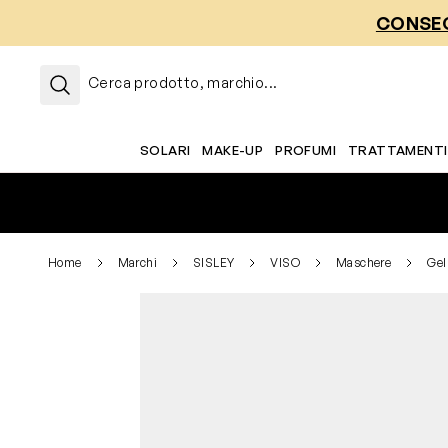
Salta al contenuto
CONSEG
Cerca prodotto, marchio...
SOLARI
MAKE-UP
PROFUMI
TRATTAMENTI
Home
Marchi
SISLEY
VISO
Maschere
Gel