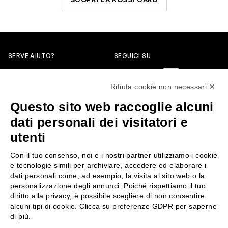
SERVE AIUTO?
SEGUICI SU
0522304744
Rifiuta cookie non necessari ✕
+39 3346440838
Questo sito web raccoglie alcuni
servizioclienti@rossiprofumi.it
dati personali dei visitatori e
utenti
SERVIZIO CLIENTI
ROSSI PROFUMI
Con il tuo consenso, noi e i nostri partner utilizziamo i cookie
Resi e rimborsi
Chi siamo
e tecnologie simili per archiviare, accedere ed elaborare i
Pagamenti
Contattaci
dati personali come, ad esempio, la visita al sito web o la
personalizzazione degli annunci. Poiché rispettiamo il tuo
Spedizione
Negozi
diritto alla privacy, è possibile scegliere di non consentire
Condizioni generali di vendita
Attiva la Rossi Card
alcuni tipi di cookie. Clicca su preferenze GDPR per saperne
Privacy Policy
Blog
di più.
Cookies
Rossissima