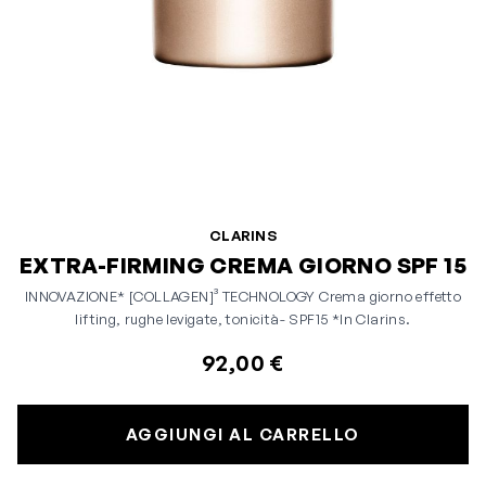
CLARINS
EXTRA-FIRMING CREMA GIORNO SPF 15
INNOVAZIONE* [COLLAGEN]³ TECHNOLOGY Crema giorno effetto
lifting, rughe levigate, tonicità- SPF15 *In Clarins.
92,00 €
AGGIUNGI AL CARRELLO