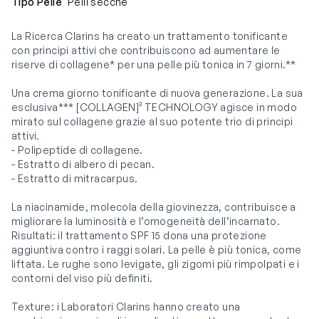
Tipo Pelle
Pelli secche
La Ricerca Clarins ha creato un trattamento tonificante
con principi attivi che contribuiscono ad aumentare le
riserve di collagene* per una pelle più tonica in 7 giorni.**
Una crema giorno tonificante di nuova generazione. La sua
esclusiva*** [COLLAGEN]³ TECHNOLOGY agisce in modo
mirato sul collagene grazie al suo potente trio di principi
attivi.
- Polipeptide di collagene.
- Estratto di albero di pecan.
- Estratto di mitracarpus.
La niacinamide, molecola della giovinezza, contribuisce a
migliorare la luminosità e l’omogeneità dell’incarnato.
Risultati: il trattamento SPF 15 dona una protezione
aggiuntiva contro i raggi solari. La pelle è più tonica, come
liftata. Le rughe sono levigate, gli zigomi più rimpolpati e i
contorni del viso più definiti.
Texture: i Laboratori Clarins hanno creato una