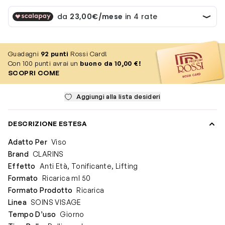
Guadagni
92
punti
Rossi Card!
Con 100 punti avrai un
buono da 10,00 €!
SCOPRI COME
Aggiungi alla lista desideri
DESCRIZIONE ESTESA
Adatto Per
Viso
Brand
CLARINS
Effetto
Anti Età, Tonificante, Lifting
Formato
Ricarica ml 50
Formato Prodotto
Ricarica
Linea
SOINS VISAGE
Tempo D’uso
Giorno