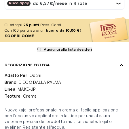
Guadagni
25
punti
Rossi Card!
Con 100 punti avrai un
buono da 10,00 €!
SCOPRI COME
Aggiungi alla lista desideri
DESCRIZIONE ESTESA
Adatto Per
Occhi
Brand
DIEGO DALLA PALMA
Linea
MAKE-UP
Texture
Crema
Nuovo kajal professionale in crema di facile applicazione
con l’esclusivo applicatore in lattice per una stesura
veloce e precisa del prodotto multifunzionale: kajal o
eyeliner. Resistente all’acqua.