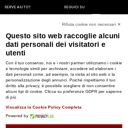
SERVE AIUTO?
SEGUICI SU
0522304744
Rifiuta cookie non necessari ✕
+39 3346440838
Questo sito web raccoglie alcuni
servizioclienti@rossiprofumi.it
dati personali dei visitatori e
utenti
SERVIZIO CLIENTI
ROSSI PROFUMI
Con il tuo consenso, noi e i nostri partner utilizziamo i cookie
Resi e rimborsi
Chi siamo
e tecnologie simili per archiviare, accedere ed elaborare i
Pagamenti
Contattaci
dati personali come, ad esempio, la visita al sito web o la
personalizzazione degli annunci. Poiché rispettiamo il tuo
Spedizione
Negozi
diritto alla privacy, è possibile scegliere di non consentire
Condizioni generali di vendita
Attiva la Rossi Card
alcuni tipi di cookie. Clicca su preferenze GDPR per saperne
Privacy Policy
Blog
di più.
Cookies
Rossissima
Visualizza la Cookie Policy Completa
Lavora con noi
Powered by
Segnalazione (Whistleblowing)