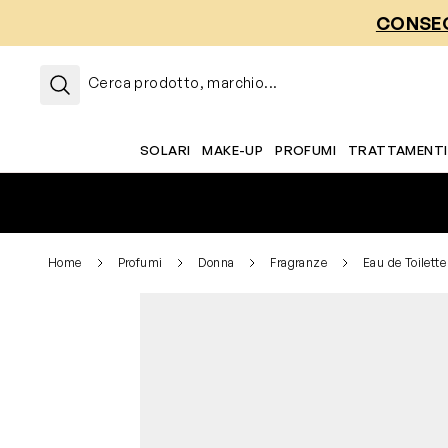
Salta al contenuto
CONSEG
Cerca prodotto, marchio...
SOLARI
MAKE-UP
PROFUMI
TRATTAMENTI
Home
Profumi
Donna
Fragranze
Eau de Toilette