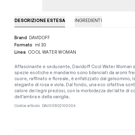
DESCRIZIONE ESTESA
INGREDIENTI
Brand
DAVIDOFF
Formato
ml 30
Linea
COOL WATER WOMAN
Affascinante e seducente, Davidoff Cool Water Woman si 
spezie esotiche e mandarino sono bilanciati da aromi fresc
cuore, raffinato e floreale, è enfatizzato dal gelsomino, 
elegante di rosa e viola. Dal fondo, una eco olfattiva sontu
calore dei legni preziosi, con la morbidezza del latte di c
dell’ambra e della vaniglia.
Codice articolo
DAV001502100004