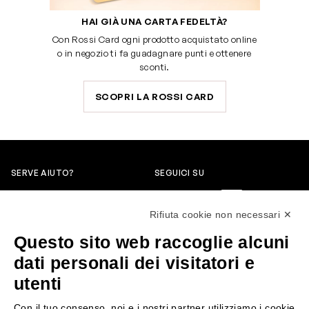
HAI GIÀ UNA CARTA FEDELTÀ?
Con Rossi Card ogni prodotto acquistato online
o in negozio ti fa guadagnare punti e ottenere
sconti.
SCOPRI LA ROSSI CARD
SERVE AIUTO?
SEGUICI SU
0522304744
Rifiuta cookie non necessari ✕
+39 3346440838
Questo sito web raccoglie alcuni
servizioclienti@rossiprofumi.it
dati personali dei visitatori e
utenti
SERVIZIO CLIENTI
ROSSI PROFUMI
Con il tuo consenso, noi e i nostri partner utilizziamo i cookie