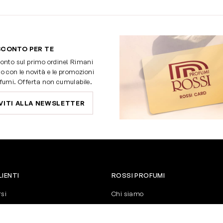
SCONTO PER TE
onto sul primo ordine! Rimani
o con le novità e le promozioni
fumi. Offerta non cumulabile.
VITI ALLA NEWSLETTER
LIENTI
ROSSI PROFUMI
rsi
Chi siamo
Contattaci
Negozi