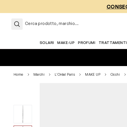
Salta al contenuto
CONSEG
Cerca prodotto, marchio...
SOLARI
MAKE-UP
PROFUMI
TRATTAMENTI
Home
Marchi
L'Oréal Paris
MAKE UP
Occhi
View larger image