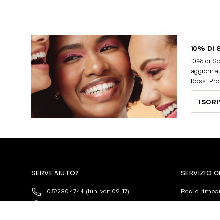
10% DI 
10% di Sc
aggiornat
Rossi Pro
ISCRI
SERVE AIUTO?
SERVIZIO C
0522304744
(lun-ven 09-17)
Resi e rimbo
+39 3346440838
Pagamenti
servizioclienti@rossiprofumi.it
Spedizione