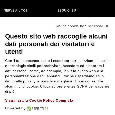
SERVE AIUTO?
SEGUICI SU
0522304744
Rifiuta cookie non necessari ✕
+39 3346440838
Questo sito web raccoglie alcuni
servizioclienti@rossiprofumi.it
dati personali dei visitatori e
utenti
SERVIZIO CLIENTI
ROSSI PROFUMI
Con il tuo consenso, noi e i nostri partner utilizziamo i cookie
Resi e rimborsi
Chi siamo
e tecnologie simili per archiviare, accedere ed elaborare i
Pagamenti
Contattaci
dati personali come, ad esempio, la visita al sito web o la
personalizzazione degli annunci. Poiché rispettiamo il tuo
Spedizione
Negozi
diritto alla privacy, è possibile scegliere di non consentire
Condizioni generali di vendita
Attiva la Rossi Card
alcuni tipi di cookie. Clicca su preferenze GDPR per saperne
Privacy Policy
Blog
di più.
Cookies
Rossissima
Visualizza la Cookie Policy Completa
Lavora con noi
Powered by
Segnalazione (Whistleblowing)