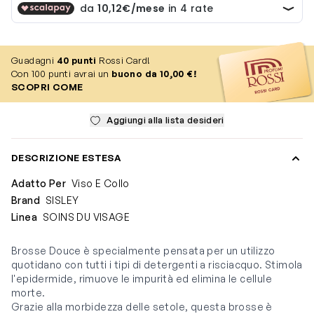
Guadagni
40
punti
Rossi Card!
Con 100 punti avrai un
buono da 10,00 €!
SCOPRI COME
Aggiungi alla lista desideri
DESCRIZIONE ESTESA
Adatto Per
Viso E Collo
Brand
SISLEY
Linea
SOINS DU VISAGE
Brosse Douce è specialmente pensata per un utilizzo
quotidano con tutti i tipi di detergenti a risciacquo. Stimola
l'epidermide, rimuove le impurità ed elimina le cellule
morte.
Grazie alla morbidezza delle setole, questa brosse è