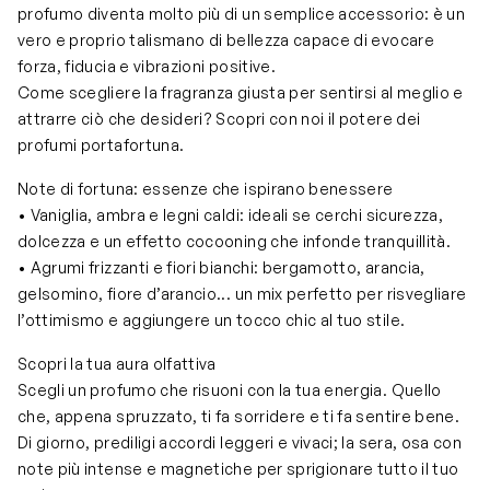
profumo diventa molto più di un semplice accessorio: è un
vero e proprio talismano di bellezza capace di evocare
forza, fiducia e vibrazioni positive.
Come scegliere la fragranza giusta per sentirsi al meglio e
attrarre ciò che desideri? Scopri con noi il potere dei
profumi portafortuna.
Note di fortuna: essenze che ispirano benessere
• Vaniglia, ambra e legni caldi: ideali se cerchi sicurezza,
dolcezza e un effetto cocooning che infonde tranquillità.
• Agrumi frizzanti e fiori bianchi: bergamotto, arancia,
gelsomino, fiore d’arancio... un mix perfetto per risvegliare
l’ottimismo e aggiungere un tocco chic al tuo stile.
Scopri la tua aura olfattiva
Scegli un profumo che risuoni con la tua energia. Quello
che, appena spruzzato, ti fa sorridere e ti fa sentire bene.
Di giorno, prediligi accordi leggeri e vivaci; la sera, osa con
note più intense e magnetiche per sprigionare tutto il tuo