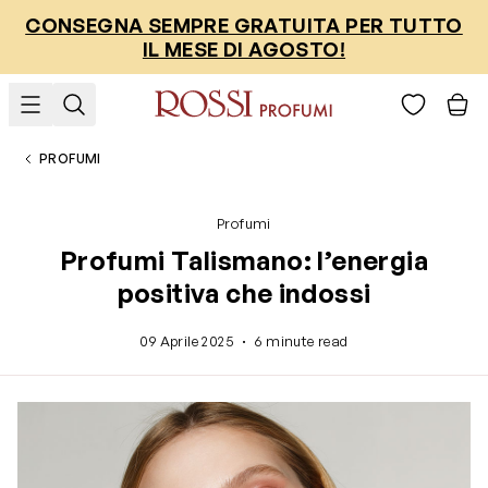
Salta al contenuto
CONSEGNA SEMPRE GRATUITA PER TUTTO
IL MESE DI AGOSTO!
PROFUMI
Profumi
Profumi Talismano: l’energia
positiva che indossi
·
09 Aprile 2025
6 minute read