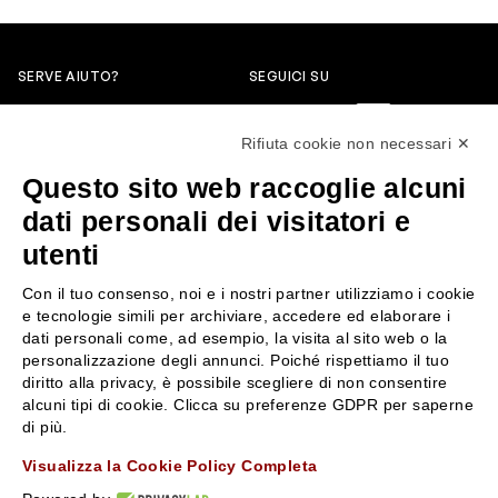
SERVE AIUTO?
SEGUICI SU
0522304744
Rifiuta cookie non necessari ✕
+39 3346440838
Questo sito web raccoglie alcuni
servizioclienti@rossiprofumi.it
dati personali dei visitatori e
utenti
SERVIZIO CLIENTI
ROSSI PROFUMI
Con il tuo consenso, noi e i nostri partner utilizziamo i cookie
Resi e rimborsi
Chi siamo
e tecnologie simili per archiviare, accedere ed elaborare i
Pagamenti
Contattaci
dati personali come, ad esempio, la visita al sito web o la
personalizzazione degli annunci. Poiché rispettiamo il tuo
Spedizione
Negozi
diritto alla privacy, è possibile scegliere di non consentire
Condizioni generali di vendita
Attiva la Rossi Card
alcuni tipi di cookie. Clicca su preferenze GDPR per saperne
Privacy Policy
Blog
di più.
Cookies
Rossissima
Visualizza la Cookie Policy Completa
Lavora con noi