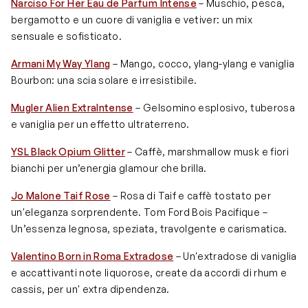
Narciso For Her Eau de Parfum Intense
– Muschio, pesca,
bergamotto e un cuore di vaniglia e vetiver: un mix
sensuale e sofisticato.
Armani My Way Ylang
– Mango, cocco, ylang-ylang e vaniglia
Bourbon: una scia solare e irresistibile.
Mugler Alien ExtraIntense
– Gelsomino esplosivo, tuberosa
e vaniglia per un effetto ultraterreno.
YSL Black Opium Glitter
– Caffè, marshmallow musk e fiori
bianchi per un’energia glamour che brilla.
Jo Malone Taif Rose
– Rosa di Taif e caffè tostato per
un'eleganza sorprendente. Tom Ford Bois Pacifique –
Un’essenza legnosa, speziata, travolgente e carismatica.
Valentino Born in Roma Extradose
– Un'extradose di vaniglia
e accattivanti note liquorose, create da accordi di rhum e
cassis, per un' extra dipendenza.