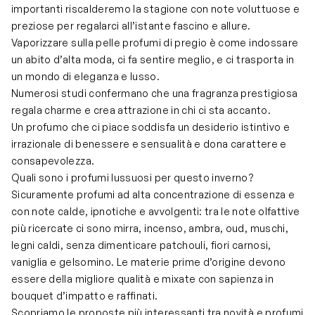
importanti riscalderemo la stagione con note voluttuose e
preziose per regalarci all’istante fascino e allure.
Vaporizzare sulla pelle profumi di pregio è come indossare
un abito d’alta moda, ci fa sentire meglio, e ci trasporta in
un mondo di eleganza e lusso.
Numerosi studi confermano che una fragranza prestigiosa
regala charme e crea attrazione in chi ci sta accanto.
Un profumo che ci piace soddisfa un desiderio istintivo e
irrazionale di benessere e sensualità e dona carattere e
consapevolezza.
Quali sono i profumi lussuosi per questo inverno?
Sicuramente profumi ad alta concentrazione di essenza e
con note calde, ipnotiche e avvolgenti: tra le note olfattive
più ricercate ci sono mirra, incenso, ambra, oud, muschi,
legni caldi, senza dimenticare patchouli, fiori carnosi,
vaniglia e gelsomino. Le materie prime d’origine devono
essere della migliore qualità e mixate con sapienza in
bouquet d’impatto e raffinati.
Scopriamo le proposte più interessanti tra novità e profumi