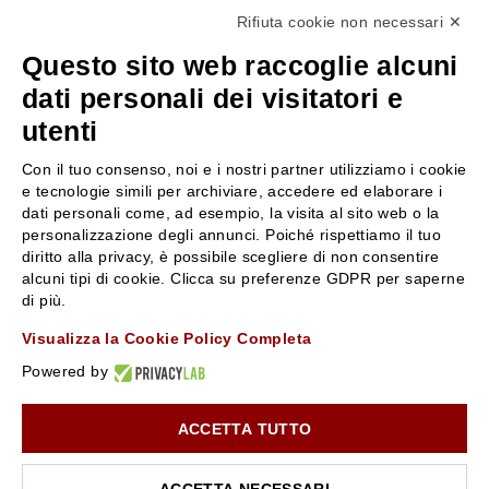
Rifiuta cookie non necessari ✕
+39 3346440838
Questo sito web raccoglie alcuni
servizioclienti@rossiprofumi.it
dati personali dei visitatori e
utenti
SERVIZIO CLIENTI
ROSSI PROFUMI
Con il tuo consenso, noi e i nostri partner utilizziamo i cookie
Resi e rimborsi
Chi siamo
e tecnologie simili per archiviare, accedere ed elaborare i
Pagamenti
Contattaci
dati personali come, ad esempio, la visita al sito web o la
personalizzazione degli annunci. Poiché rispettiamo il tuo
Spedizione
Negozi
diritto alla privacy, è possibile scegliere di non consentire
Condizioni generali di vendita
Attiva la Rossi Card
alcuni tipi di cookie. Clicca su preferenze GDPR per saperne
Privacy Policy
Blog
di più.
Cookies
Rossissima
Visualizza la Cookie Policy Completa
Lavora con noi
Powered by
Segnalazione (Whistleblowing)
ACCETTA TUTTO
10% di Sconto sul primo ordine!
*
Iscriviti alla newsletter e rimani aggiornato con le novità e
le promozioni Rossi Profumi.
ACCETTA NECESSARI