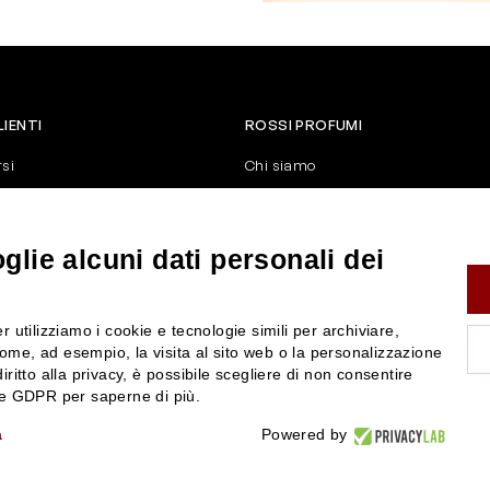
LIENTI
ROSSI PROFUMI
rsi
Chi siamo
Contattaci
Negozi
nerali di vendita
Attiva la Rossi Card
lie alcuni dati personali dei
y
Blog
Rossissima
r utilizziamo i cookie e tecnologie simili per archiviare,
Lavora con noi
ome, ad esempio, la visita al sito web o la personalizzazione
Segnalazione (Whistleblowing)
iritto alla privacy, è possibile scegliere di non consentire
nze GDPR per saperne di più.
a
Powered by
P.IVA 01351170350 - REA RE-179054 Cap.Soc. € 120.000,00 i.v. - PEC
rossiprofumi@pec