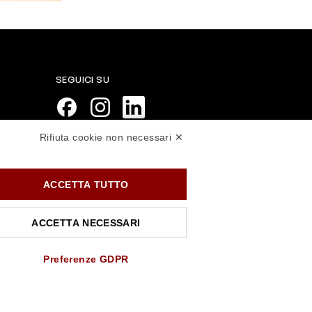
SEGUICI SU
Rifiuta cookie non necessari ✕
PAGAMENTI SICURI
ACCETTA TUTTO
ACCETTA NECESSARI
Preferenze GDPR
.rossiprofumi.it
- tutti i diritti riservati