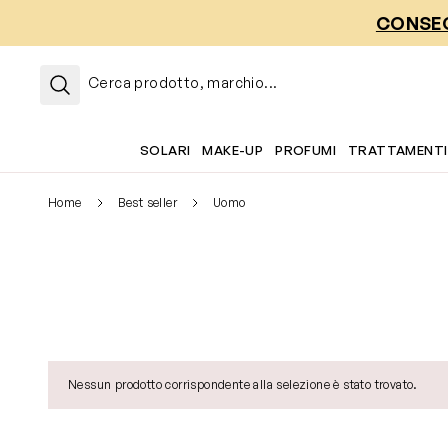
Salta al contenuto
CONSEG
Cerca prodotto, marchio...
SOLARI
MAKE-UP
PROFUMI
TRATTAMENTI
Home
Best seller
Uomo
Nessun prodotto corrispondente alla selezione è stato trovato.