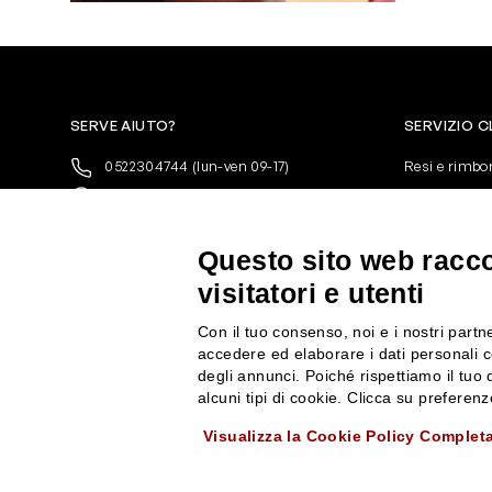
SERVE AIUTO?
SERVIZIO C
0522304744
(lun-ven 09-17)
Resi e rimbo
+39 3346440838
Pagamenti
servizioclienti@rossiprofumi.it
Spedizione
Condizioni ge
Questo sito web raccog
Privacy Polic
visitatori e utenti
10% di Sconto sul primo ordine!
*
Cookies
Iscriviti alla newsletter e rimani
Con il tuo consenso, noi e i nostri partne
aggiornato con le novità e le promozioni
accedere ed elaborare i dati personali c
Rossi Profumi.
degli annunci. Poiché rispettiamo il tuo d
*Il Buono non si applica su Articoli in
alcuni tipi di cookie. Clicca su prefere
Promozione
Visualizza la Cookie Policy Complet
Rossi Profumi Spa - Via Emilia Santo Stefano 9, 42121 Reggio Emilia - CF e 
ISCRIVITI ALLA NEWSLETTER