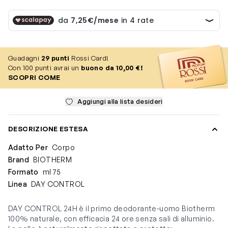
Guadagni
29
punti
Rossi Card!
Con 100 punti avrai un
buono da 10,00 €!
SCOPRI COME
Aggiungi alla lista desideri
DESCRIZIONE ESTESA
Adatto Per
Corpo
Brand
BIOTHERM
Formato
ml 75
Linea
DAY CONTROL
DAY CONTROL 24H è il primo deodorante-uomo Biotherm
100% naturale, con efficacia 24 ore senza sali di alluminio.