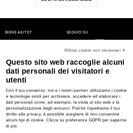
SERVE AIUTO?
SEGUICI SU
0522304744
Rifiuta cookie non necessari ✕
+39 3346440838
Questo sito web raccoglie alcuni
servizioclienti@rossiprofumi.it
dati personali dei visitatori e
utenti
SERVIZIO CLIENTI
ROSSI PROFUMI
Con il tuo consenso, noi e i nostri partner utilizziamo i cookie
Resi e rimborsi
Chi siamo
e tecnologie simili per archiviare, accedere ed elaborare i
Pagamenti
Contattaci
dati personali come, ad esempio, la visita al sito web o la
personalizzazione degli annunci. Poiché rispettiamo il tuo
Spedizione
Negozi
diritto alla privacy, è possibile scegliere di non consentire
Condizioni generali di vendita
Attiva la Rossi Card
alcuni tipi di cookie. Clicca su preferenze GDPR per saperne
Privacy Policy
Blog
di più.
Cookies
Rossissima