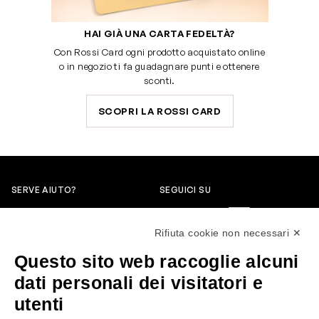
HAI GIÀ UNA CARTA FEDELTÀ?
Con Rossi Card ogni prodotto acquistato online
o in negozio ti fa guadagnare punti e ottenere
sconti.
SCOPRI LA ROSSI CARD
SERVE AIUTO?
SEGUICI SU
0522304744
Rifiuta cookie non necessari ✕
+39 3346440838
Questo sito web raccoglie alcuni
servizioclienti@rossiprofumi.it
dati personali dei visitatori e
utenti
SERVIZIO CLIENTI
ROSSI PROFUMI