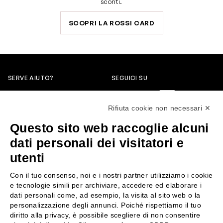
sconti.
SCOPRI LA ROSSI CARD
SERVE AIUTO?
SEGUICI SU
0522304744
Rifiuta cookie non necessari ✕
+39 3346440838
Questo sito web raccoglie alcuni
servizioclienti@rossiprofumi.it
dati personali dei visitatori e
utenti
SERVIZIO CLIENTI
ROSSI PROFUMI
Con il tuo consenso, noi e i nostri partner utilizziamo i cookie
Resi e rimborsi
Chi siamo
e tecnologie simili per archiviare, accedere ed elaborare i
Pagamenti
Contattaci
dati personali come, ad esempio, la visita al sito web o la
personalizzazione degli annunci. Poiché rispettiamo il tuo
Spedizione
Negozi
diritto alla privacy, è possibile scegliere di non consentire
Condizioni generali di vendita
Attiva la Rossi Card