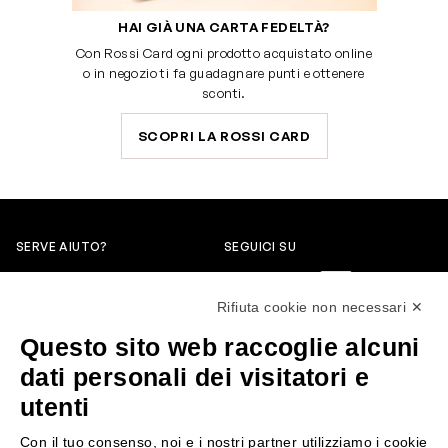
HAI GIÀ UNA CARTA FEDELTÀ?
Con Rossi Card ogni prodotto acquistato online
o in negozio ti fa guadagnare punti e ottenere
sconti.
SCOPRI LA ROSSI CARD
SERVE AIUTO?
SEGUICI SU
0522304744
Rifiuta cookie non necessari ✕
+39 3346440838
Questo sito web raccoglie alcuni
servizioclienti@rossiprofumi.it
dati personali dei visitatori e
utenti
SERVIZIO CLIENTI
ROSSI PROFUMI
Con il tuo consenso, noi e i nostri partner utilizziamo i cookie