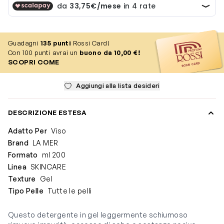
Guadagni
135
punti
Rossi Card!
Con 100 punti avrai un
buono da 10,00 €!
SCOPRI COME
Aggiungi alla lista desideri
DESCRIZIONE ESTESA
Adatto Per
Viso
Brand
LA MER
Formato
ml 200
Linea
SKINCARE
Texture
Gel
Tipo Pelle
Tutte le pelli
Questo detergente in gel leggermente schiumoso