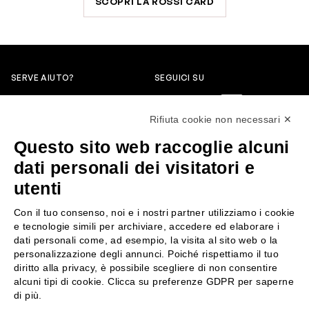
SCOPRI LA ROSSI CARD
SERVE AIUTO?
SEGUICI SU
0522304744
Rifiuta cookie non necessari ✕
+39 3346440838
Questo sito web raccoglie alcuni
servizioclienti@rossiprofumi.it
dati personali dei visitatori e
utenti
SERVIZIO CLIENTI
ROSSI PROFUMI
Con il tuo consenso, noi e i nostri partner utilizziamo i cookie
Resi e rimborsi
Chi siamo
e tecnologie simili per archiviare, accedere ed elaborare i
Pagamenti
Contattaci
dati personali come, ad esempio, la visita al sito web o la
personalizzazione degli annunci. Poiché rispettiamo il tuo
Spedizione
Negozi
diritto alla privacy, è possibile scegliere di non consentire
Condizioni generali di vendita
Attiva la Rossi Card
alcuni tipi di cookie. Clicca su preferenze GDPR per saperne
Privacy Policy
Blog
di più.