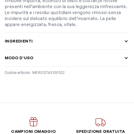
rimuove impurità, eccesso di sebo e sostanze nocive
presenti nell’ambiente con la sua leggerezza rinfrescante.
Le impurità e i residui quotidiani vengono rimossi senza
incidere sul delicato equilibrio dell’incarnato. La pelle
appare energizzata, fresca, vitale.
INGREDIENTI
MODO D'USO
Codice articolo
MER012763100102
CAMPIONI OMAGGIO
SPEDIZIONE GRATUITA