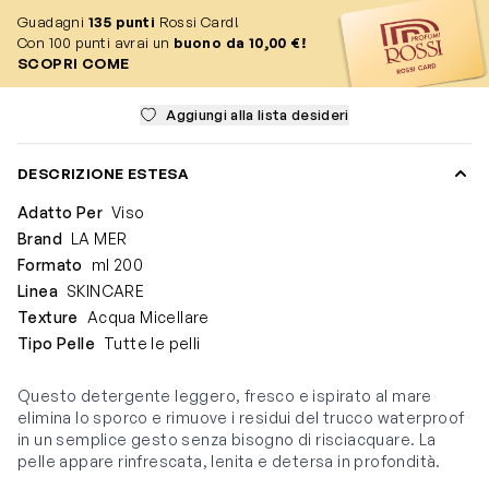
Guadagni
135
punti
Rossi Card!
Con 100 punti avrai un
buono da 10,00 €!
SCOPRI COME
Aggiungi alla lista desideri
DESCRIZIONE ESTESA
Adatto Per
Viso
Brand
LA MER
Formato
ml 200
Linea
SKINCARE
Texture
Acqua Micellare
Tipo Pelle
Tutte le pelli
Questo detergente leggero, fresco e ispirato al mare
elimina lo sporco e rimuove i residui del trucco waterproof
in un semplice gesto senza bisogno di risciacquare. La
pelle appare rinfrescata, lenita e detersa in profondità.