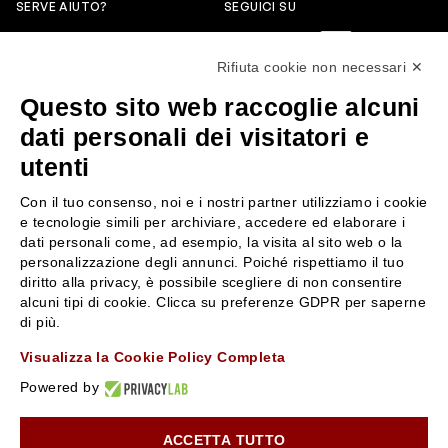
SERVE AIUTO?
SEGUICI SU
0522304744
Rifiuta cookie non necessari ✕
+39 3346440838
Questo sito web raccoglie alcuni
servizioclienti@rossiprofumi.it
dati personali dei visitatori e
utenti
SERVIZIO CLIENTI
ROSSI PROFUMI
Con il tuo consenso, noi e i nostri partner utilizziamo i cookie
Resi e rimborsi
Chi siamo
e tecnologie simili per archiviare, accedere ed elaborare i
Pagamenti
Contattaci
dati personali come, ad esempio, la visita al sito web o la
personalizzazione degli annunci. Poiché rispettiamo il tuo
Spedizione
Negozi
diritto alla privacy, è possibile scegliere di non consentire
Condizioni generali di vendita
Attiva la Rossi Card
alcuni tipi di cookie. Clicca su preferenze GDPR per saperne
Privacy Policy
Blog
di più.
Cookies
Rossissima
Visualizza la Cookie Policy Completa
Lavora con noi
Powered by
Segnalazione (Whistleblowing)
ACCETTA TUTTO
10% di Sconto sul primo ordine!
*