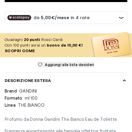
Guadagni
20
punti
Rossi Card!
Con 100 punti avrai un
buono da 10,00 €!
SCOPRI COME
Aggiungi alla lista desideri
DESCRIZIONE ESTESA
Brand
GANDINI
Formato
ml 100
Linea
THE BIANCO
Profumo da Donna Gandini The Bianco Eau de Toilette
Fragranza appartenente alla famiglia olfattiva fruttata,