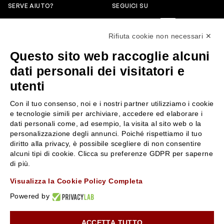
SERVE AIUTO?
SEGUICI SU
0522304744
Rifiuta cookie non necessari ✕
+39 3346440838
Questo sito web raccoglie alcuni
servizioclienti@rossiprofumi.it
dati personali dei visitatori e
utenti
SERVIZIO CLIENTI
ROSSI PROFUMI
Con il tuo consenso, noi e i nostri partner utilizziamo i cookie
Resi e rimborsi
Chi siamo
e tecnologie simili per archiviare, accedere ed elaborare i
Pagamenti
Contattaci
dati personali come, ad esempio, la visita al sito web o la
personalizzazione degli annunci. Poiché rispettiamo il tuo
Spedizione
Negozi
diritto alla privacy, è possibile scegliere di non consentire
Condizioni generali di vendita
Attiva la Rossi Card
alcuni tipi di cookie. Clicca su preferenze GDPR per saperne
Privacy Policy
Blog
di più.
Cookies
Rossissima
Visualizza la Cookie Policy Completa
Lavora con noi
Powered by
Segnalazione (Whistleblowing)
ACCETTA TUTTO
10% di Sconto sul primo ordine!
*