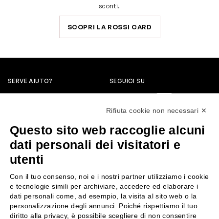
sconti.
SCOPRI LA ROSSI CARD
SERVE AIUTO?
SEGUICI SU
0522304744
Rifiuta cookie non necessari ✕
+39 3346440838
Questo sito web raccoglie alcuni
servizioclienti@rossiprofumi.it
dati personali dei visitatori e
utenti
SERVIZIO CLIENTI
ROSSI PROFUMI
Con il tuo consenso, noi e i nostri partner utilizziamo i cookie
Resi e rimborsi
Chi siamo
e tecnologie simili per archiviare, accedere ed elaborare i
Pagamenti
Contattaci
dati personali come, ad esempio, la visita al sito web o la
personalizzazione degli annunci. Poiché rispettiamo il tuo
Spedizione
Negozi
diritto alla privacy, è possibile scegliere di non consentire