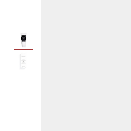
View larger image
View larger image