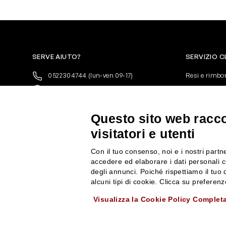
SERVE AIUTO?
SERVIZIO C
0522304744
(lun-ven 09-17)
Resi e rimbo
+39 3346440838
Pagamenti
servizioclienti@rossiprofumi.it
Spedizione
Condizioni ge
Questo sito web raccog
Privacy Polic
visitatori e utenti
10% di Sconto sul primo ordine!
*
Cookies
Iscriviti alla newsletter e rimani
Con il tuo consenso, noi e i nostri partne
aggiornato con le novità e le promozioni
accedere ed elaborare i dati personali c
Rossi Profumi.
degli annunci. Poiché rispettiamo il tuo d
*Il Buono non si applica su Articoli in
alcuni tipi di cookie. Clicca su prefere
Promozione
Visualizza la Cookie Policy Complet
Rossi Profumi Spa - Via Emilia Santo Stefano 9, 42121 Reggio Emilia - CF e 
ISCRIVITI ALLA NEWSLETTER