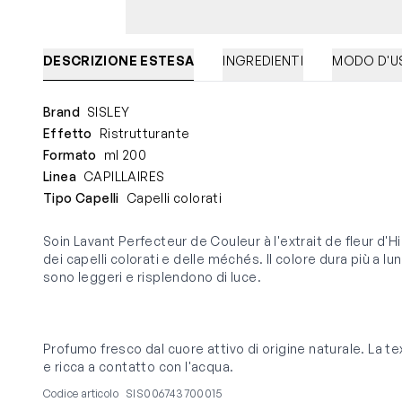
DESCRIZIONE ESTESA
INGREDIENTI
MODO D'U
Brand
SISLEY
Effetto
Ristrutturante
Formato
ml 200
Linea
CAPILLAIRES
Tipo Capelli
Capelli colorati
Soin Lavant Perfecteur de Couleur à l'extrait de fleur d
dei capelli colorati e delle méchés. Il colore dura più a lu
sono leggeri e risplendono di luce.
Profumo fresco dal cuore attivo di origine naturale. La te
e ricca a contatto con l'acqua.
Codice articolo
SIS006743700015