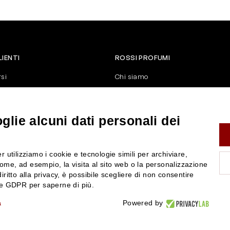
LIENTI
ROSSI PROFUMI
rsi
Chi siamo
Contattaci
Negozi
nerali di vendita
Attiva la Rossi Card
lie alcuni dati personali dei
y
Blog
Rossissima
r utilizziamo i cookie e tecnologie simili per archiviare,
Lavora con noi
ome, ad esempio, la visita al sito web o la personalizzazione
Segnalazione (Whistleblowing)
iritto alla privacy, è possibile scegliere di non consentire
nze GDPR per saperne di più.
a
Powered by
P.IVA 01351170350 - REA RE-179054 Cap.Soc. € 120.000,00 i.v. - PEC
rossiprofumi@pec