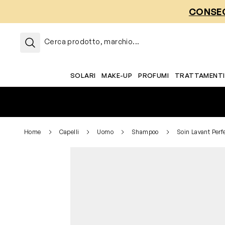
Salta al contenuto
CONSEG
Cerca prodotto, marchio...
SOLARI
MAKE-UP
PROFUMI
TRATTAMENTI
Home
Capelli
Uomo
Shampoo
Soin Lavant Perf