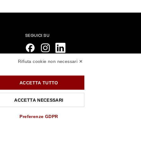
SEGUICI SU
Rifiuta cookie non necessari ✕
PAGAMENTI SICURI
ACCETTA TUTTO
ACCETTA NECESSARI
Preferenze GDPR
.rossiprofumi.it
- tutti i diritti riservati