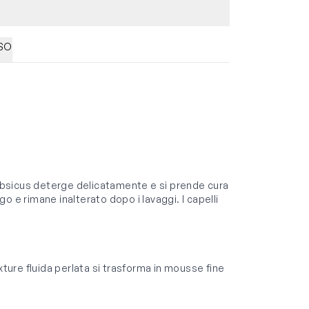
SO
'Hibsicus deterge delicatamente e si prende cura
ngo e rimane inalterato dopo i lavaggi. I capelli
xture fluida perlata si trasforma in mousse fine